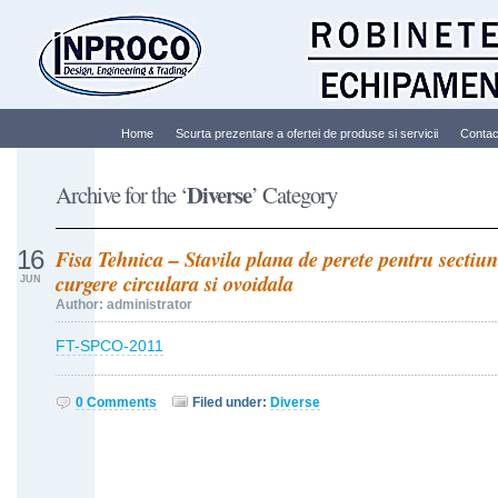
Home
Scurta prezentare a ofertei de produse si servicii
Contac
Diverse
Archive for the ‘
’ Category
16
Fisa Tehnica – Stavila plana de perete pentru sectiun
curgere circulara si ovoidala
JUN
Author: administrator
FT-SPCO-2011
0 Comments
Filed under:
Diverse